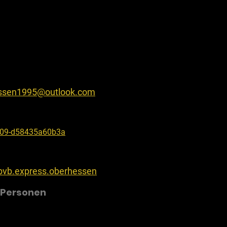
ssen1995@outlook.com
9c09-d58435a60b3a
bvb.express.oberhessen
 Personen